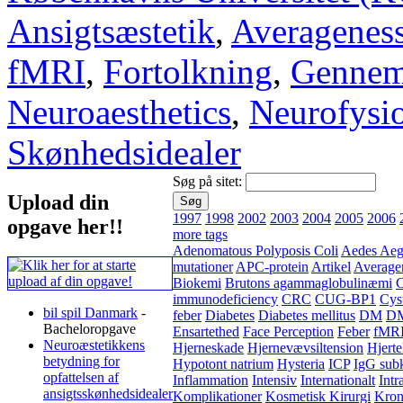
Ansigtsæstetik
,
Averagenes
fMRI
,
Fortolkning
,
Gennem
Neuroaesthetics
,
Neurofysio
Skønhedsidealer
Søg på sitet:
Upload din
1997
1998
2002
2003
2004
2005
2006
opgave her!!
more tags
Adenomatous Polyposis Coli
Aedes Aeg
mutationer
APC-protein
Artikel
Average
Biokemi
Brutons agammaglobulinæmi
C
immunodeficiency
CRC
CUG-BP1
Cyst
bil spil Danmark
-
feber
Diabetes
Diabetes mellitus
DM
D
Bacheloropgave
Ensartethed
Face Perception
Feber
fMR
Neuroæstetikkens
Hjerneskade
Hjernevævsiltension
Hjerte
betydning for
Hypotont natrium
Hysteria
ICP
IgG subk
opfattelsen af
Inflammation
Intensiv
Internationalt
Intr
ansigtsskønhedsidealer
Komplikationer
Kosmetisk Kirurgi
Kron