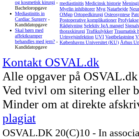
og kosmetisk kirurgi
-
mediastinitis
Medicinsk historie
Meningit
Bacheloropgave
Myelin inhibitorer
Myg
Natarbejde
Neur
Mediastinitis in
OMgp
Ortopedkirurgi
Osteosyntese
Pat
Cardiac Surgery
-
Postoperative komplikationer
Profylakse
Kandidatopgave
Rådgivning
Selektiv IgA mangel
Signal
Skal børn med
thoraxkirurgi
Trafikulykker
Traumatisk 
affektkramper
Urinvejsinfektion
UVI
Vagtbelastning
V
behandles med jern?
-
Københavns Universitet (KU)
Århus Un
Kandidatopgave
Kontakt OSVAL.dk
Alle opgaver på OSVAL.dk t
Ved tvivl om sitering eller 
Minder om at direkte afskriv
plagiat
OSVAL.DK 20(C)10 - In associa