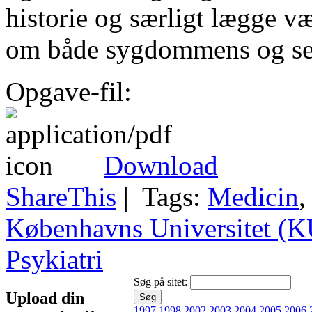
historie og særligt lægge væg
om både sygdommens og sel
Opgave-fil:
Download
ShareThis
| Tags:
Medicin
Københavns Universitet (K
Psykiatri
Søg på sitet:
Upload din
1997
1998
2002
2003
2004
2005
2006