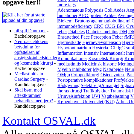
opgave her!!
more tags
Adenomatous Polyposis Coli
Aedes Aeg
mutationer
APC-protein
Artikel
Average
Biokemi
Brutons agammaglobulinæmi
C
immunodeficiency
CRC
CUG-BP1
Cyst
bil spil Danmark
-
feber
Diabetes
Diabetes mellitus
DM
D
Bacheloropgave
Ensartethed
Face Perception
Feber
fMR
Neuroæstetikkens
Hjerneskade
Hjernevævsiltension
Hjerte
betydning for
Hypotont natrium
Hysteria
ICP
IgG subk
opfattelsen af
Inflammation
Intensiv
Internationalt
Intr
ansigtsskønhedsidealer
Komplikationer
Kosmetisk Kirurgi
Kron
og kosmetisk kirurgi
-
mediastinitis
Medicinsk historie
Meningit
Bacheloropgave
Myelin inhibitorer
Myg
Natarbejde
Neur
Mediastinitis in
OMgp
Ortopedkirurgi
Osteosyntese
Pat
Cardiac Surgery
-
Postoperative komplikationer
Profylakse
Kandidatopgave
Rådgivning
Selektiv IgA mangel
Signal
Skal børn med
thoraxkirurgi
Trafikulykker
Traumatisk 
affektkramper
Urinvejsinfektion
UVI
Vagtbelastning
V
behandles med jern?
-
Københavns Universitet (KU)
Århus Un
Kandidatopgave
Kontakt OSVAL.dk