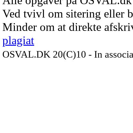
Alle opgaver på OSVAL.dk t
Ved tvivl om sitering eller 
Minder om at direkte afskriv
plagiat
OSVAL.DK 20(C)10 - In associa