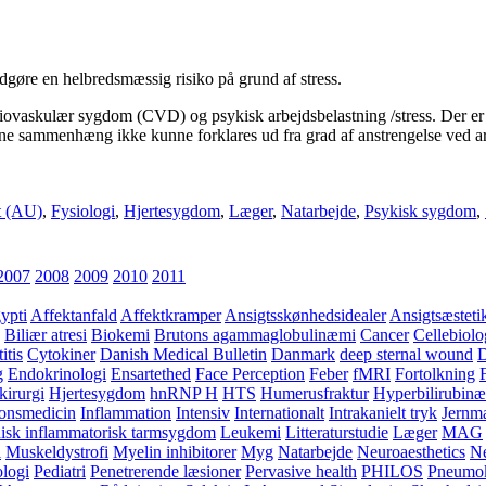
gøre en helbredsmæssig risiko på grund af stress.
iovaskulær sygdom (CVD) og psykisk arbejdsbelastning /stress. Der er
ne sammenhæng ikke kunne forklares ud fra grad af anstrengelse ved arb
t (AU)
,
Fysiologi
,
Hjertesygdom
,
Læger
,
Natarbejde
,
Psykisk sygdom
,
2007
2008
2009
2010
2011
ypti
Affektanfald
Affektkramper
Ansigtsskønhedsidealer
Ansigtsæsteti
Biliær atresi
Biokemi
Brutons agammaglobulinæmi
Cancer
Cellebiolo
itis
Cytokiner
Danish Medical Bulletin
Danmark
deep sternal wound
D
g
Endokrinologi
Ensartethed
Face Perception
Feber
fMRI
Fortolkning
kirurgi
Hjertesygdom
hnRNP H
HTS
Humerusfraktur
Hyperbilirubin
ionsmedicin
Inflammation
Intensiv
Internationalt
Intrakanielt tryk
Jernm
isk inflammatorisk tarmsygdom
Leukemi
Litteraturstudie
Læger
MAG
l
Muskeldystrofi
Myelin inhibitorer
Myg
Natarbejde
Neuroaesthetics
Ne
ologi
Pediatri
Penetrerende læsioner
Pervasive health
PHILOS
Pneumo