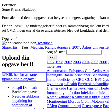
Forfatter:
Sune Kjems Skuldbøl
Formålet med denne opgave er at belyse om lægers vagtarbejde kan ud
Der er i adskillige undersøgelser fundet en sammenhæng mellem kard
og CVD. I den ene af disse undersøgelser blev det konkluderet at den
Opgave-fil:
Download
ShareThis
| Tags:
Medicin
,
Kandidatopgave
,
2007
,
Århus Universite
Søg på sitet:
Upload din
1997
1998
2002
2003
2004
2005
2006
opgave her!!
more tags
Adenomatous Polyposis Coli
Aedes Aeg
meningitis
Basale principper
Behandling
immunodeficiency
CRC
CUG-BP1
Cyst
myotonica
e-Health
Empirisk behandlin
bil spil Danmark
-
Hjerneskade
Hjernevævsiltension
Hjerte
Bacheloropgave
Immunologi
infection
Infektioner
Infekt
Neuroæstetikkens
Komplikationer
Kosmetisk Kirurgi
Kron
betydning for
Monitorering
Morbus Crohn
Motorcyke
opfattelsen af
OMgp
Ortopedkirurgi
Osteosyntese
Pat