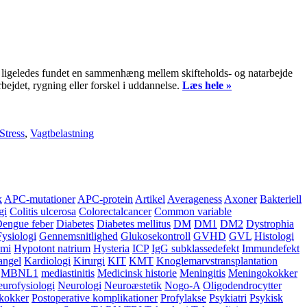
 ligeledes fundet en sammenhæng mellem skifteholds- og natarbejde
ejdet, rygning eller forskel i uddannelse.
Læs hele »
Stress
,
Vagtbelastning
k
APC-mutationer
APC-protein
Artikel
Averageness
Axoner
Bakteriell
gi
Colitis ulcerosa
Colorectalcancer
Common variable
engue feber
Diabetes
Diabetes mellitus
DM
DM1
DM2
Dystrophia
Fysiologi
Gennemsnitlighed
Glukosekontroll
GVHD
GVL
Histologi
æmi
Hypotont natrium
Hysteria
ICP
IgG subklassedefekt
Immundefekt
angel
Kardiologi
Kirurgi
KIT
KMT
Knoglemarvstransplantation
MBNL1
mediastinitis
Medicinsk historie
Meningitis
Meningokokker
urofysiologi
Neurologi
Neuroæstetik
Nogo-A
Oligodendrocytter
kokker
Postoperative komplikationer
Profylakse
Psykiatri
Psykisk